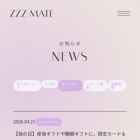
お知らせ
NEWS
全てのニュー
STORY
キャンペー
メディア掲
新着情
ス
ン
載
報
キャンペーン
2026.04.21
【母の日】産後ギフトや睡眠ギフトに。限定カード＆