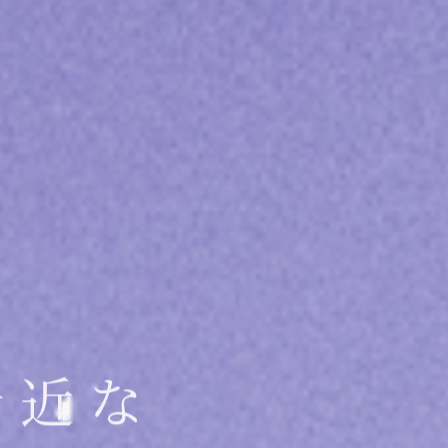
、
身近な